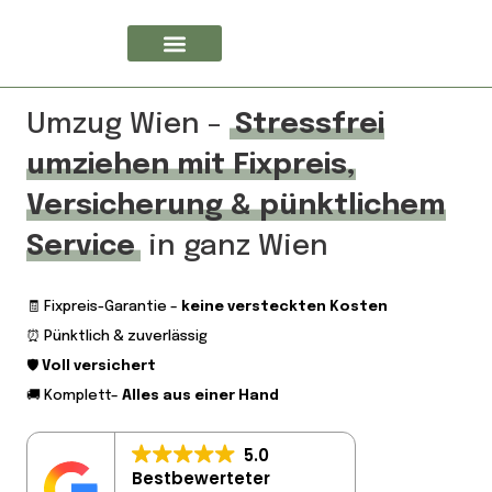
Umzug Wien –
Stressfrei
umziehen mit Fixpreis,
Versicherung & pünktlichem
Service
in ganz Wien
🧾 Fixpreis-Garantie –
keine versteckten Kosten
⏰ Pünktlich & zuverlässig
🛡️
Voll versichert
🚚 Komplett–
Alles aus einer Hand
5.0
Bestbewerteter