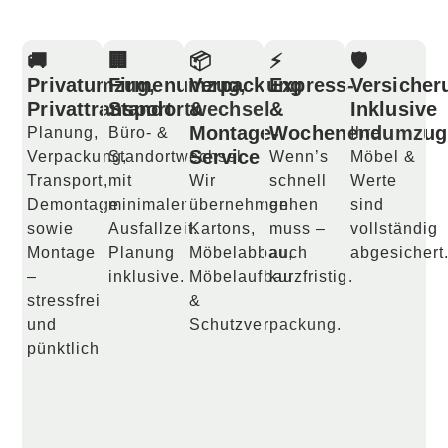
🚚
🏢
📦
⚡
🛡️
Privatumzug,
Firmenumzug,
Verpackung
Express-
Versicher
Privattransport
Standortwechsel
&
&
Inklusive
Montage-
Wochenendumzug
Planung,
Büro- &
Ihre
Service
Verpackung,
Standortwechsel
Wenn’s
Möbel &
Transport,
mit
Wir
schnell
Werte
Demontage
minimaler
übernehmen
gehen
sind
sowie
Ausfallzeit.
Kartons,
muss –
vollständig
Montage
Planung
Möbelabbau,
auch
abgesichert
–
inklusive.
Möbelaufbau
kurzfristig.
stressfrei
&
und
Schutzverpackung.
pünktlich