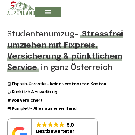
Studentenumzug–
Stressfrei
umziehen mit Fixpreis,
Versicherung & pünktlichem
Service
in ganz Österreich
🧾 Fixpreis-Garantie –
keine versteckten Kosten
⏰ Pünktlich & zuverlässig
🛡️
Voll versichert
🚚 Komplett–
Alles aus einer Hand
5.0
Bestbewerteter