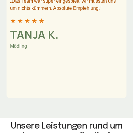
„Das Team war super eingespielt, wir mussten uns
um nichts kümmern. Absolute Empfehlung.“
★
★
★
★
★
TANJA K.
Mödling
Unsere Leistungen rund um