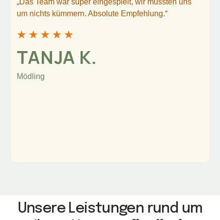
„Das Team war super eingespielt, wir mussten uns
um nichts kümmern. Absolute Empfehlung.“
★
★
★
★
★
TANJA K.
Mödling
Unsere Leistungen rund um