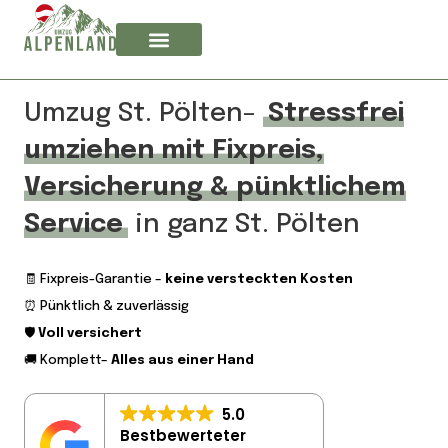
Umzug St. Pölten–
Stressfrei
umziehen mit Fixpreis,
Versicherung & pünktlichem
Service
in ganz St. Pölten
🧾 Fixpreis-Garantie –
keine versteckten Kosten
⏰ Pünktlich & zuverlässig
🛡️
Voll versichert
🚚 Komplett–
Alles aus einer Hand
5.0
Bestbewerteter