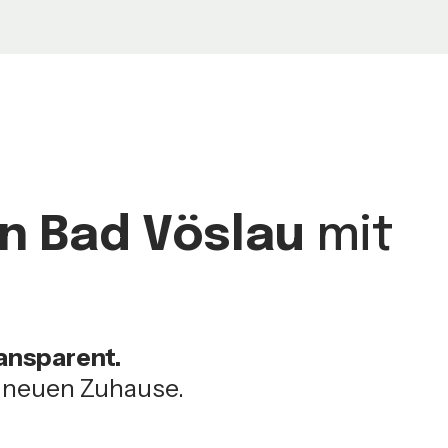
in Bad Vöslau
mit
ransparent.
m neuen Zuhause.