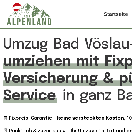
Startseite
Umzug Bad Vösla
umziehen mit Fixp
Versicherung & p
Service
in ganz B
🧾 Fixpreis-Garantie –
keine versteckten Kosten
, 1
⏰ Pünktlich & zuverlässig – Ihr Umzug startet und 