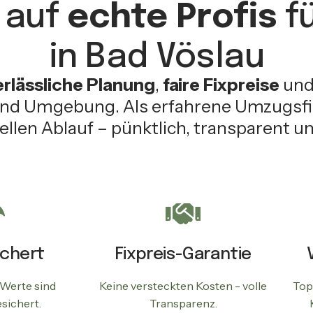
 auf
echte Profis
fü
in Bad Vöslau
erlässliche Planung
,
faire Fixpreise
un
nd Umgebung. Als erfahrene Umzugsfir
llen Ablauf – pünktlich, transparent un
ichert
Fixpreis-Garantie
 Werte sind
Keine versteckten Kosten - volle
Top
sichert.
Transparenz.