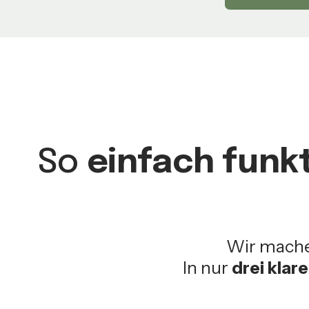
So
einfach funkt
Wir mach
In nur
drei klar