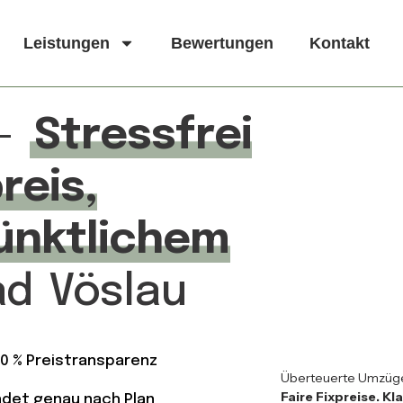
Leistungen
Bewertungen
Kontakt
u–
Stressfrei
reis,
ünktlichem
ad Vöslau
00 % Preistransparenz
Überteuerte Umzüge?
Faire Fixpreise. K
endet genau nach Plan