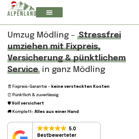
Umzug Mödling –
Stressfrei
umziehen mit Fixpreis,
Versicherung & pünktlichem
Service
in ganz Mödling
🧾 Fixpreis-Garantie –
keine versteckten Kosten
⏰ Pünktlich & zuverlässig
🛡️
Voll versichert
🚚 Komplett–
Alles aus einer Hand
5.0
Bestbewerteter