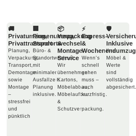
🚚
🏢
📦
⚡
🛡️
Privatumzug,
Firmenumzug,
Verpackung
Express-
Versicher
Privattransport
Standortwechsel
&
&
Inklusive
Montage-
Wochenendumzug
Planung,
Büro- &
Ihre
Service
Verpackung,
Standortwechsel
Wenn’s
Möbel &
Transport,
mit
Wir
schnell
Werte
Demontage
minimaler
übernehmen
gehen
sind
sowie
Ausfallzeit.
Kartons,
muss –
vollständig
Montage
Planung
Möbelabbau,
auch
abgesichert
–
inklusive.
Möbelaufbau
kurzfristig.
stressfrei
&
und
Schutzverpackung.
pünktlich