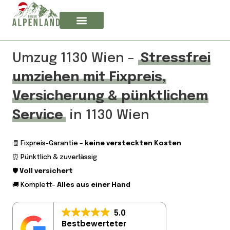
Umzug 1130 Wien –
Stressfrei
umziehen mit Fixpreis,
Versicherung & pünktlichem
Service
in 1130 Wien
🧾 Fixpreis-Garantie –
keine versteckten Kosten
⏰ Pünktlich & zuverlässig
🛡️
Voll versichert
🚚 Komplett–
Alles aus einer Hand
5.0
Bestbewerteter