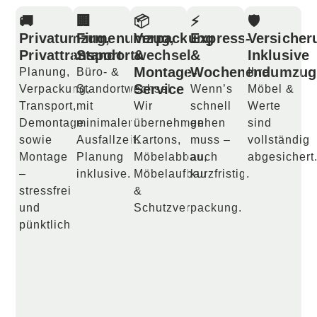
🚚
🏢
📦
⚡
🛡️
Privatumzug,
Firmenumzug,
Verpackung
Express-
Versicher
Privattransport
Standortwechsel
&
&
Inklusive
Montage-
Wochenendumzug
Planung,
Büro- &
Ihre
Service
Verpackung,
Standortwechsel
Wenn’s
Möbel &
Transport,
mit
Wir
schnell
Werte
Demontage
minimaler
übernehmen
gehen
sind
sowie
Ausfallzeit.
Kartons,
muss –
vollständig
Montage
Planung
Möbelabbau,
auch
abgesichert
–
inklusive.
Möbelaufbau
kurzfristig.
stressfrei
&
und
Schutzverpackung.
pünktlich