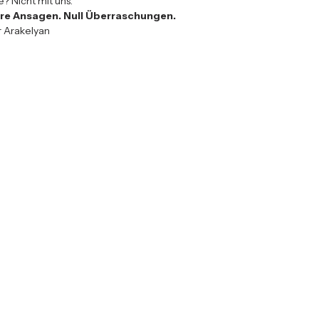
 Nicht mit uns.
lare Ansagen. Null Überraschungen.
r Arakelyan