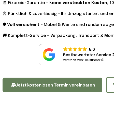
🧾 Fixpreis-Garantie –
keine versteckten Kosten
, 1
⏰ Pünktlich & zuverlässig – Ihr Umzug startet und 
🛡️
Voll versichert
– Möbel & Werte sind rundum abge
🚚 Komplett-Service – Verpackung, Transport & Mo
5.0
Bestbewerteter Service 
verifiziert von: Trustindex
Jetzt kostenlosen Termin vereinbaren