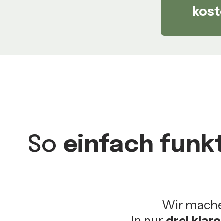
kost
So
einfach funkt
Wir mach
In nur
drei klar