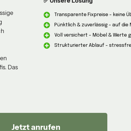
✅ Unsere Lösung
ssige
Transparente Fixpreise - keine 
g
Pünktlich & zuverlässig - auf die
ch
Voll versichert - Möbel & Werte 
Strukturierter Ablauf - stressfr
ren
is. Das
Jetzt anrufen