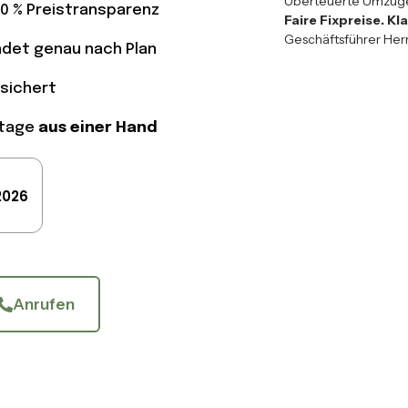
Überteuerte Umzüge?
00 % Preistransparenz
Faire Fixpreise. K
Geschäftsführer Her
endet genau nach Plan
sichert
ntage
aus einer Hand
2026
Anrufen