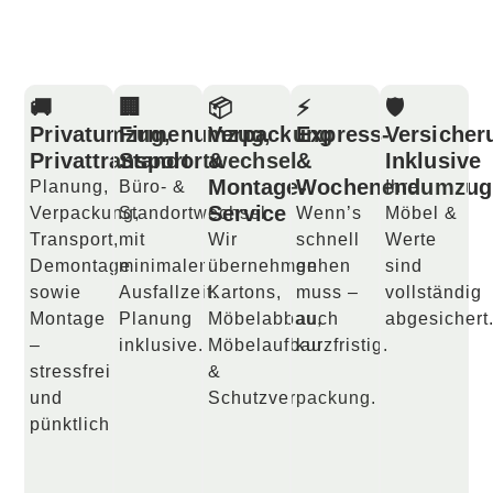
🚚
🏢
📦
⚡
🛡️
Privatumzug,
Firmenumzug,
Verpackung
Express-
Versicher
Privattransport
Standortwechsel
&
&
Inklusive
Montage-
Wochenendumzug
Planung,
Büro- &
Ihre
Service
Verpackung,
Standortwechsel
Wenn’s
Möbel &
Transport,
mit
Wir
schnell
Werte
Demontage
minimaler
übernehmen
gehen
sind
sowie
Ausfallzeit.
Kartons,
muss –
vollständig
Montage
Planung
Möbelabbau,
auch
abgesichert
–
inklusive.
Möbelaufbau
kurzfristig.
stressfrei
&
und
Schutzverpackung.
pünktlich