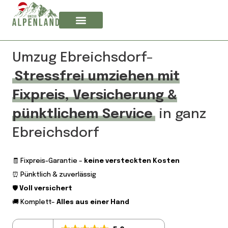
Umzug Ebreichsdorf–
Stressfrei umziehen mit
Fixpreis, Versicherung &
pünktlichem Service
in ganz
Ebreichsdorf
🧾 Fixpreis-Garantie –
keine versteckten Kosten
⏰ Pünktlich & zuverlässig
🛡️
Voll versichert
🚚 Komplett–
Alles aus einer Hand