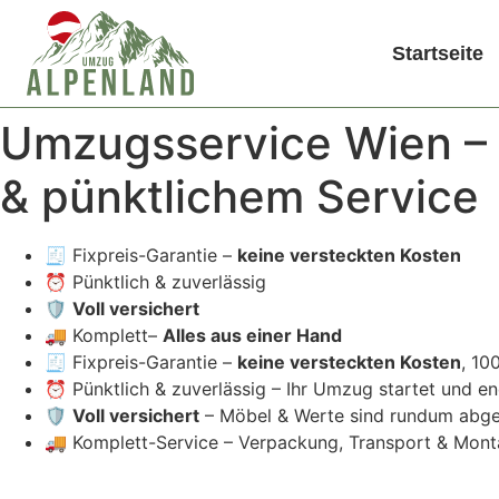
Startseite
Umzugsservice Wien – S
& pünktlichem Service
🧾 Fixpreis-Garantie –
keine versteckten Kosten
⏰ Pünktlich & zuverlässig
🛡️
Voll versichert
🚚 Komplett–
Alles aus einer Hand
🧾 Fixpreis-Garantie –
keine versteckten Kosten
, 10
⏰ Pünktlich & zuverlässig – Ihr Umzug startet und e
🛡️
Voll versichert
– Möbel & Werte sind rundum abge
🚚 Komplett-Service – Verpackung, Transport & Mon