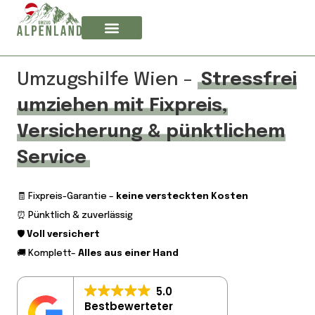
Umzugshilfe Wien –
Stressfrei
umziehen mit Fixpreis,
Versicherung & pünktlichem
Service
🧾 Fixpreis-Garantie –
keine versteckten Kosten
⏰ Pünktlich & zuverlässig
🛡️
Voll versichert
🚚 Komplett–
Alles aus einer Hand
5.0
Bestbewerteter