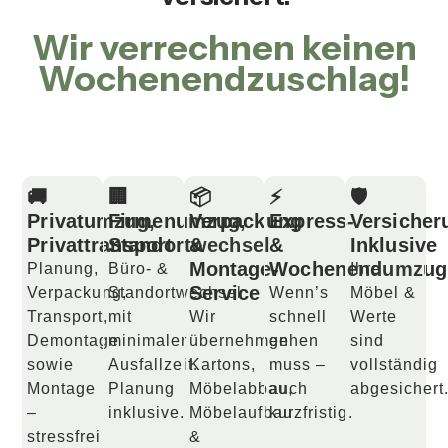
Wir verrechnen keinen
Wochenendzuschlag!
🚚
🏢
📦
⚡
🛡️
Privatumzug,
Firmenumzug,
Verpackung
Express-
Versicher
Privattransport
Standortwechsel
&
&
Inklusive
Montage-
Wochenendumzug
Planung,
Büro- &
Ihre
Service
Verpackung,
Standortwechsel
Wenn’s
Möbel &
Transport,
mit
Wir
schnell
Werte
Demontage
minimaler
übernehmen
gehen
sind
sowie
Ausfallzeit.
Kartons,
muss –
vollständig
Montage
Planung
Möbelabbau,
auch
abgesichert
–
inklusive.
Möbelaufbau
kurzfristig.
stressfrei
&