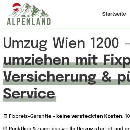
Startseite
Umzug Wien 1200 
umziehen mit Fixp
Versicherung & p
Service
🧾 Fixpreis-Garantie –
keine versteckten Kosten
, 1
⏰ Pünktlich & zuverlässig – Ihr Umzug startet und 