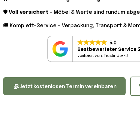
🛡️
Voll versichert
– Möbel & Werte sind rundum abge
🚚 Komplett-Service – Verpackung, Transport & Mo
5.0
Bestbewerteter Service 
verifiziert von: Trustindex
Jetzt kostenlosen Termin vereinbaren