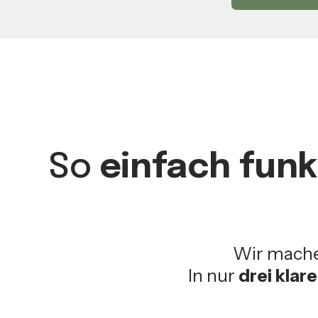
So
einfach funk
Wir mach
In nur
drei klar