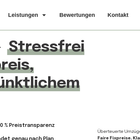
Leistungen
Bewertungen
Kontakt
–
Stressfrei
reis,
ünktlichem
00 % Preistransparenz
Überteuerte Umzüge?
Faire Fixpreise. K
endet genau nach Plan