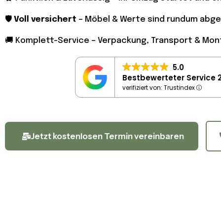
🛡️
Voll versichert
– Möbel & Werte sind rundum abge
🚚 Komplett-Service – Verpackung, Transport & Mo
5.0
Bestbewerteter Service 
verifiziert von: Trustindex
Jetzt kostenlosen Termin vereinbaren