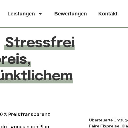
Leistungen
Bewertungen
Kontakt
–
Stressfrei
reis,
ünktlichem
00 % Preistransparenz
Überteuerte Umzüge?
Faire Fixpreise. K
endet genau nach Plan