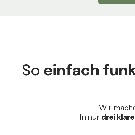
So
einfach funk
Wir mach
In nur
drei klar