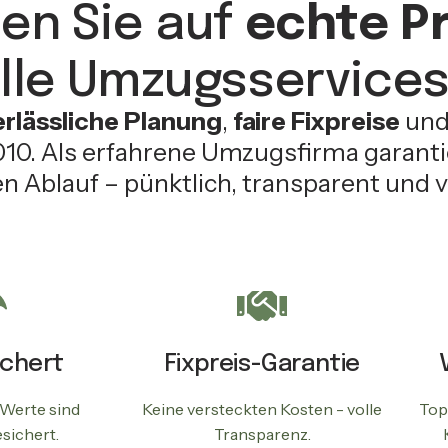
en Sie auf
echte Pr
lle Umzugsservices 
erlässliche Planung
,
faire Fixpreise
un
0. Als erfahrene Umzugsfirma garantie
n Ablauf – pünktlich, transparent und v
ichert
Fixpreis-Garantie
 Werte sind
Keine versteckten Kosten - volle
Top
sichert.
Transparenz.