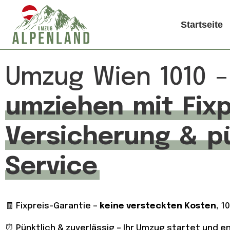
Startseite
Umzug Wien 1010 
umziehen mit Fixp
Versicherung & p
Service
🧾 Fixpreis-Garantie –
keine versteckten Kosten
, 1
⏰ Pünktlich & zuverlässig – Ihr Umzug startet und 