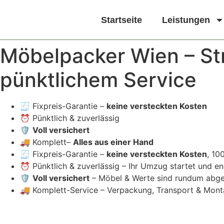
Startseite
Leistungen
Möbelpacker Wien – Str
pünktlichem Service
🧾 Fixpreis-Garantie –
keine versteckten Kosten
⏰ Pünktlich & zuverlässig
🛡️
Voll versichert
🚚 Komplett–
Alles aus einer Hand
🧾 Fixpreis-Garantie –
keine versteckten Kosten
, 10
⏰ Pünktlich & zuverlässig – Ihr Umzug startet und e
🛡️
Voll versichert
– Möbel & Werte sind rundum abge
🚚 Komplett-Service – Verpackung, Transport & Mon